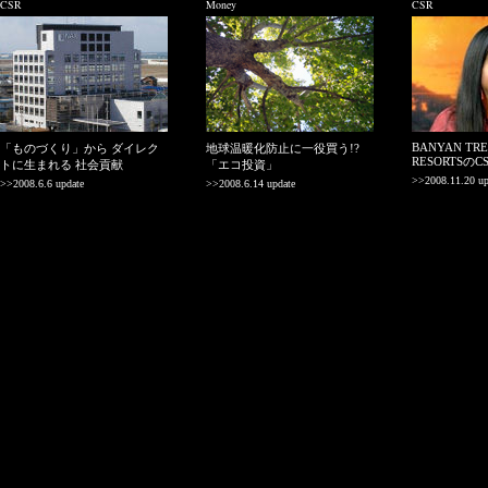
CSR
Money
CSR
BANYAN TRE
「ものづくり」から ダイレク
地球温暖化防止に一役買う!?
RESORTSのC
トに生まれる 社会貢献
「エコ投資」
>>2008.11.20 up
>>2008.6.6 update
>>2008.6.14 update