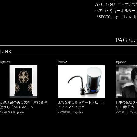
なり、絶妙なニュアンス
ヘアゴムやキーホルダー
「SECCO」は、ゴミ
PAGE...
LINK
Japanese
Interior
Japanese
伝統工芸の美と技を日常に会津
上質な水と暮らす―トレビーノ
日本の伝統を
塗から「BITOWA」へ
アクアマイスター
り“山形工房”
>>2009.4.8 update
>>2009.8.21 update
>>2008.10.27 up