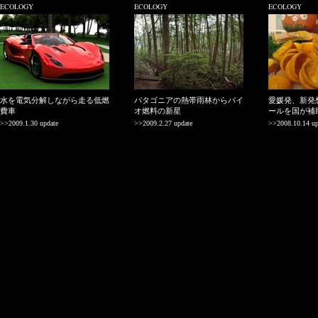
ECOLOGY
ECOLOGY
ECOLOGY
水を電気分解しながら走る低燃
パタゴニアの熱帯雨林からバイ
愛媛発、新発
費車
オ燃料の新星
ールを国が補
>>2009.1.30 update
>>2009.2.27 update
>>2008.10.14 up