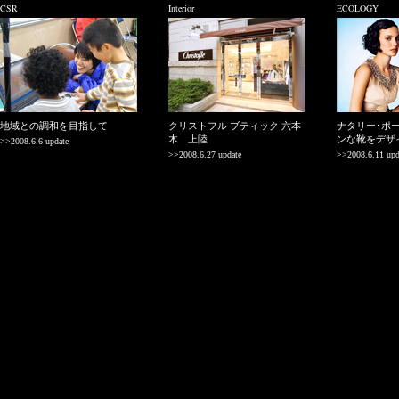
CSR
Interior
ECOLOGY
地域との調和を目指して
クリストフル ブティック 六本
ナタリー･ポ
木 上陸
ンな靴をデザ
>>2008.6.6 update
>>2008.6.27 update
>>2008.6.11 upd