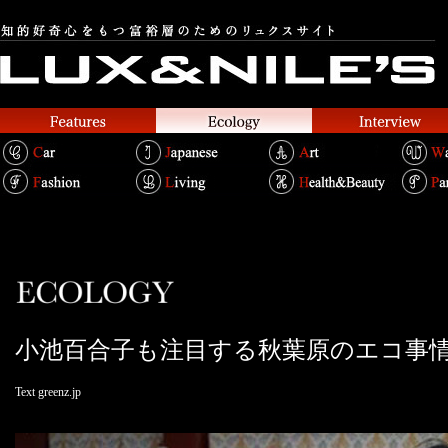
小池百合子も注目する秋葉原のエコ事
Text greenz.jp