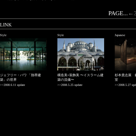
PAGE...
←
LINK
Style
Style
Japanese
ジェフリー・バワ 「熱帯建
構造美×装飾美 〜イスラーム建
杉本貴志展 
築」の世界
築の流儀〜
室
>>2008.6.11 update
>>2008.5.25 update
>>2008.5.27 upd