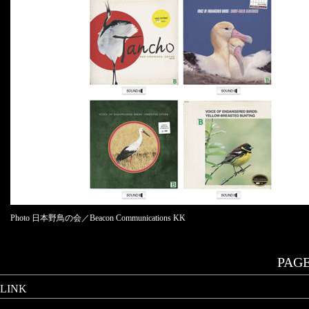
Photo 日本野鳥の会／Beacon Communications KK
PAGE.
LINK