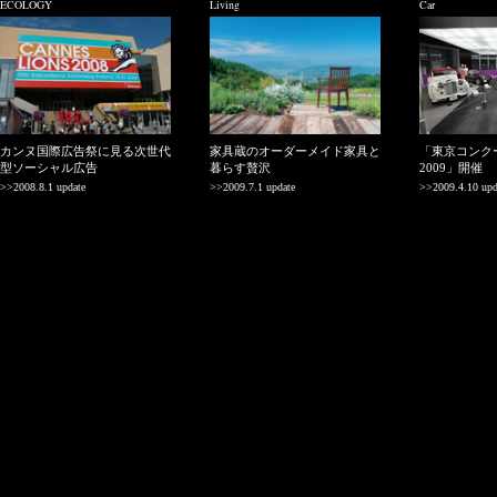
ECOLOGY
Living
Car
カンヌ国際広告祭に見る次世代
家具蔵のオーダーメイド家具と
「東京コンク
型ソーシャル広告
暮らす贅沢
2009」開催
>>2008.8.1 update
>>2009.7.1 update
>>2009.4.10 upd