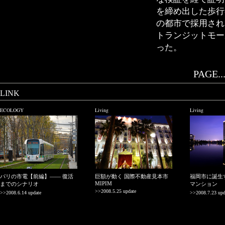
を締め出した歩行
の都市で採用され
トランジットモー
った。
PAGE..
LINK
ECOLOGY
Living
Living
パリの市電【前編】—— 復活
巨額が動く 国際不動産見本市
福岡市に誕生
MIPIM
までのシナリオ
マンション
>>2008.5.25 update
>>2008.6.14 update
>>2008.7.23 upd