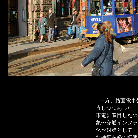
一方、路面電車
直しつつあった。
市電に着目したの
象〜交通インフラ
化〜対策として、
な検証を経て証明