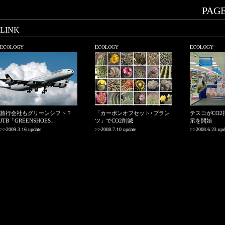
PAGE.
LINK
ECOLOGY
ECOLOGY
ECOLOGY
旅行会社もグリーンシフト？
「カーボンオフセット･プラン
テスコがCO
JTB「GREENSHOES」
ツ」でCO2削減
示を開始
>>2009.3.16 update
>>2008.7.10 update
>>2008.6.23 upd