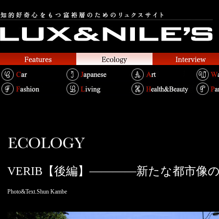
VERIB【後編】————新たな都市像
Photo&Text.Shun Kambe