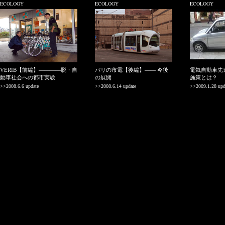
ECOLOGY
ECOLOGY
ECOLOGY
VERIB【前編】————脱・自
パリの市電【後編】—— 今後
電気自動車先
動車社会への都市実験
の展開
施策とは？
>>2008.6.6 update
>>2008.6.14 update
>>2009.1.28 upd