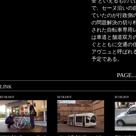
全 といえるもの
で、セーヌ沿いの
ていたのが行政側
の問題解決の切り
された自転車専用
は車道と舗道双方
ぐとともに交通の
アヴニュと呼ばれ
予定である。
PAGE..
LINK
ECOLOGY
ECOLOGY
ECOLOGY