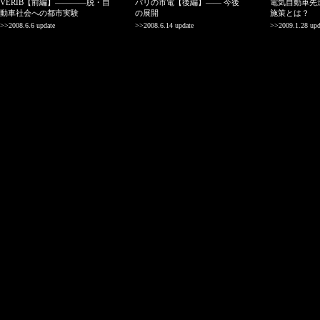
VERIB【前編】————脱・自
パリの市電【後編】—— 今後
電気自動車先
動車社会への都市実験
の展開
施策とは？
>>2008.6.6 update
>>2008.6.14 update
>>2009.1.28 upd