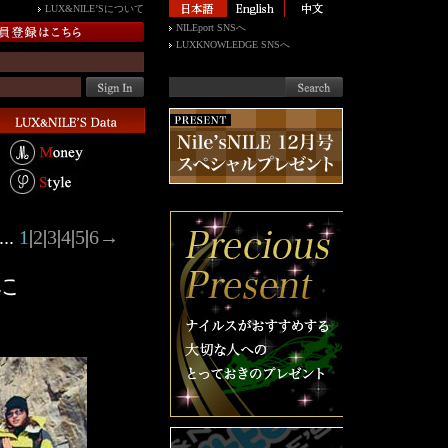
LUX&NILE’Sについて
NILEport SNSへ
LUXKNOWLEDGE SNSへ
..
1
|
2
|
3
|
4
|
5
|
6
→
に