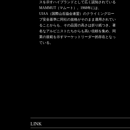
スを示すハイブランドとして広く認知されている
MAMMUT（マムート）。1968年には、
UIAA（国際山岳協会連盟）のクライミングロー
プ安全基準に同社の規格がそのまま適用されてい
ることからも、その品質の高さは折り紙つき。著
名なアルピニストたちからも高い信頼を集め、同
業の規範を示すマーケットリーダー的存在となっ
ている。
LINK