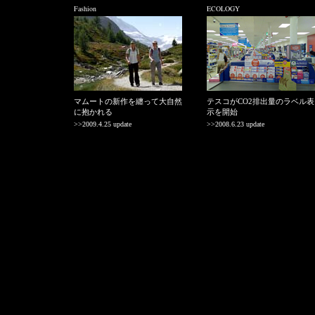
Fashion
ECOLOGY
マムートの新作を纏って大自然
テスコがCO2排出量のラベル表
に抱かれる
示を開始
>>2009.4.25 update
>>2008.6.23 update