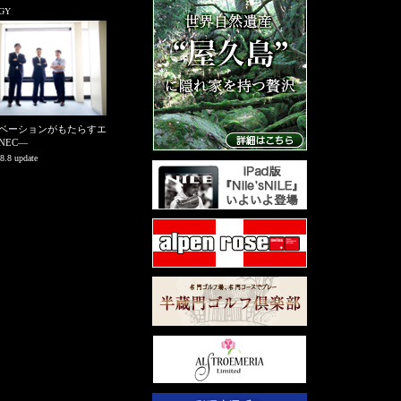
GY
ノベーションがもたらすエ
NEC—
8.8 update