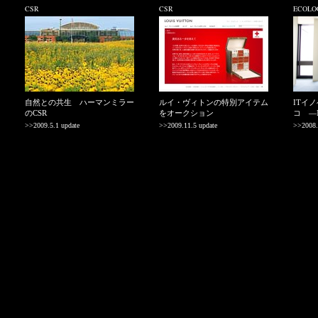
CSR
CSR
ECOLO
自然との共生 ハーマンミラー
ルイ・ヴィトンの特別アイテム
ITイ
のCSR
をオークション
コ —
>>2009.5.1 update
>>2009.11.5 update
>>2008.