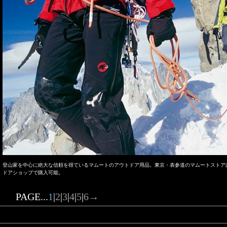
登山家を中心に絶大な信頼を得ているマムートのアウトドア用品。東京・表参道のマムートストア
ドアショップで購入可能。
PAGE...
1
|
2
|
3
|
4
|
5
|
6
→